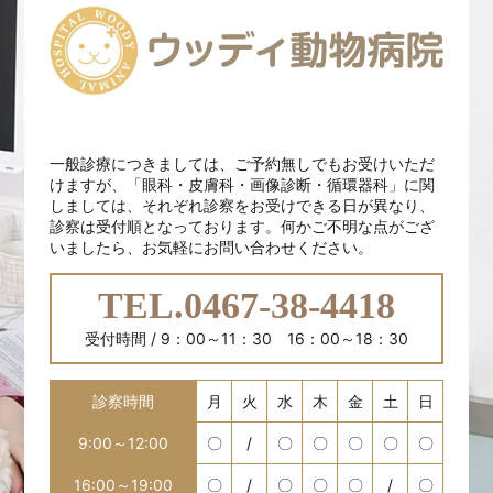
一般診療につきましては、ご予約無しでもお受けいただ
けますが、「眼科・皮膚科・画像診断・循環器科」に関
しましては、それぞれ診察をお受けできる日が異なり、
診察は受付順となっております。何かご不明な点がござ
いましたら、お気軽にお問い合わせください。
TEL.0467-38-4418
受付時間 / 9：00～11：30 16：00～18：30
診察時間
月
火
水
木
金
土
日
9:00～12:00
〇
/
〇
〇
〇
〇
〇
16:00～19:00
〇
/
〇
〇
〇
/
〇